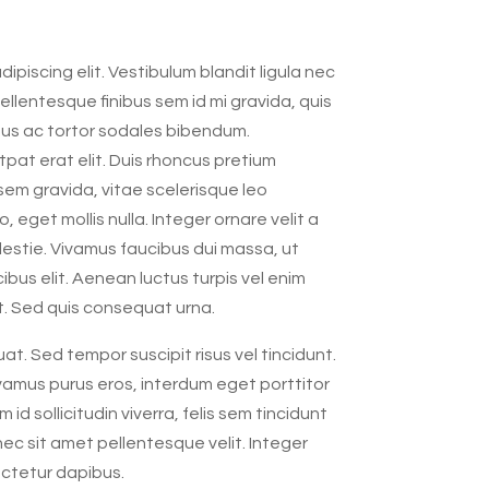
piscing elit. Vestibulum blandit ligula nec
Pellentesque finibus sem id mi gravida, quis
tus ac tortor sodales bibendum.
at erat elit. Duis rhoncus pretium
em gravida, vitae scelerisque leo
get mollis nulla. Integer ornare velit a
estie. Vivamus faucibus dui massa, ut
ibus elit. Aenean luctus turpis vel enim
. Sed quis consequat urna.
t. Sed tempor suscipit risus vel tincidunt.
ivamus purus eros, interdum eget porttitor
id sollicitudin viverra, felis sem tincidunt
nec sit amet pellentesque velit. Integer
ectetur dapibus.