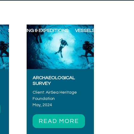
SURVEYING & EXPEDITIONS
VESSELS
CONTACT
ARCHAEOLOGICAL
SURVEY
Client: AirSea Heritage
Foundation
May, 2024
READ MORE