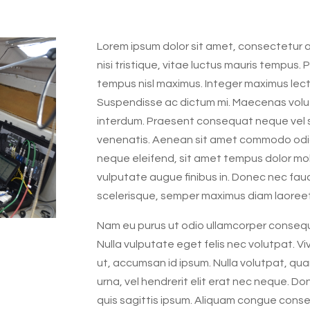
Lorem ipsum dolor sit amet, consectetur adi
nisi tristique, vitae luctus mauris tempus. 
tempus nisl maximus. Integer maximus lec
Suspendisse ac dictum mi. Maecenas volutp
interdum. Praesent consequat neque vel s
venenatis. Aenean sit amet commodo odio, e
neque eleifend, sit amet tempus dolor mol
vulputate augue finibus in. Donec nec fauc
scelerisque, semper maximus diam laoreet
Nam eu purus ut odio ullamcorper consequa
Nulla vulputate eget felis nec volutpat. V
ut, accumsan id ipsum. Nulla volutpat, quam 
urna, vel hendrerit elit erat nec neque. Do
quis sagittis ipsum. Aliquam congue cons