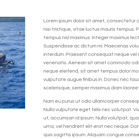
Lorem ipsum dolor sit amet, consectetur adi
nisi tristique, vitae luctus mauris tempus. 
tempus nisl maximus. Integer maximus lec
Suspendisse ac dictum mi. Maecenas volutp
interdum. Praesent consequat neque vel s
venenatis. Aenean sit amet commodo odio, e
neque eleifend, sit amet tempus dolor mol
vulputate augue finibus in. Donec nec fauc
scelerisque, semper maximus diam laoreet
Nam eu purus ut odio ullamcorper consequa
Nulla vulputate eget felis nec volutpat. V
ut, accumsan id ipsum. Nulla volutpat, quam 
urna, vel hendrerit elit erat nec neque. Do
quis sagittis ipsum. Aliquam congue cons