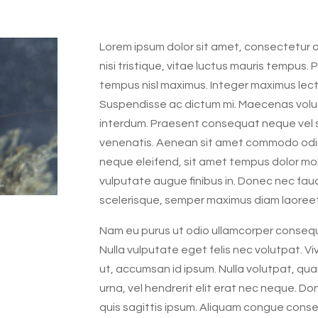
Lorem ipsum dolor sit amet, consectetur adi
nisi tristique, vitae luctus mauris tempus. 
tempus nisl maximus. Integer maximus lec
Suspendisse ac dictum mi. Maecenas volutp
interdum. Praesent consequat neque vel s
venenatis. Aenean sit amet commodo odio, e
neque eleifend, sit amet tempus dolor mol
vulputate augue finibus in. Donec nec fauc
scelerisque, semper maximus diam laoreet
Nam eu purus ut odio ullamcorper consequa
Nulla vulputate eget felis nec volutpat. V
ut, accumsan id ipsum. Nulla volutpat, quam 
urna, vel hendrerit elit erat nec neque. Do
quis sagittis ipsum. Aliquam congue cons