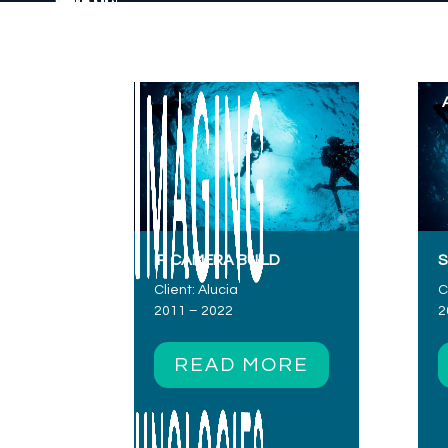
IP CAMERA BUILD
S
Client: Alucia
C
2011 – 2022
2
READ MORE