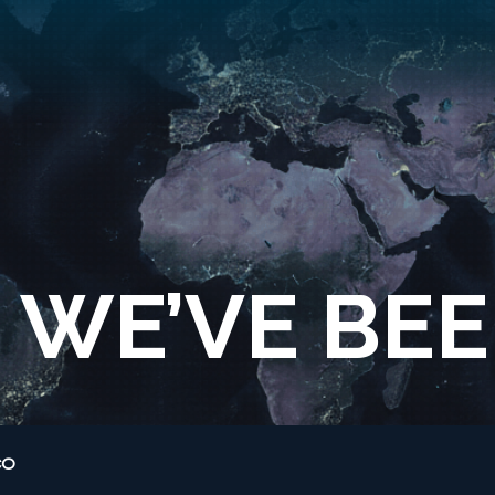
WE’VE BE
CO