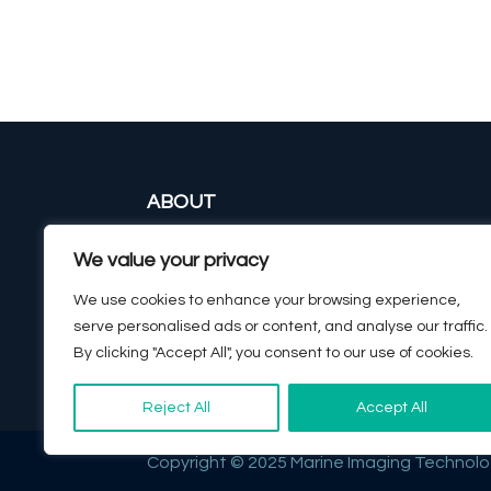
ABOUT
CAMERAS & HOUSING
We value your privacy
IMAGING SYSTEMS
SURVEYING & EXPEDITIONS
We use cookies to enhance your browsing experience,
CONTACT
serve personalised ads or content, and analyse our traffic.
By clicking "Accept All", you consent to our use of cookies.
Reject All
Accept All
Copyright © 2025 Marine Imaging Technolo