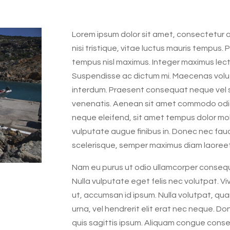
Lorem ipsum dolor sit amet, consectetur adi
nisi tristique, vitae luctus mauris tempus. 
tempus nisl maximus. Integer maximus lec
Suspendisse ac dictum mi. Maecenas volutp
interdum. Praesent consequat neque vel s
venenatis. Aenean sit amet commodo odio, e
neque eleifend, sit amet tempus dolor mol
vulputate augue finibus in. Donec nec fauc
scelerisque, semper maximus diam laoreet
Nam eu purus ut odio ullamcorper consequa
Nulla vulputate eget felis nec volutpat. V
ut, accumsan id ipsum. Nulla volutpat, quam 
urna, vel hendrerit elit erat nec neque. Do
quis sagittis ipsum. Aliquam congue cons