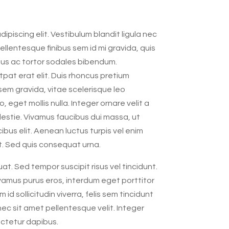
piscing elit. Vestibulum blandit ligula nec
Pellentesque finibus sem id mi gravida, quis
tus ac tortor sodales bibendum.
at erat elit. Duis rhoncus pretium
em gravida, vitae scelerisque leo
get mollis nulla. Integer ornare velit a
estie. Vivamus faucibus dui massa, ut
ibus elit. Aenean luctus turpis vel enim
. Sed quis consequat urna.
t. Sed tempor suscipit risus vel tincidunt.
ivamus purus eros, interdum eget porttitor
id sollicitudin viverra, felis sem tincidunt
nec sit amet pellentesque velit. Integer
ectetur dapibus.