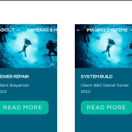
ABOUT
CAMERAS & HOUSING
IMAGING SYSTEMS
EWER REPAIR
SYSTEM BUILD
lient: Bayamón
Client: BBC Daniel Turner
023
2023
READ MORE
READ MORE