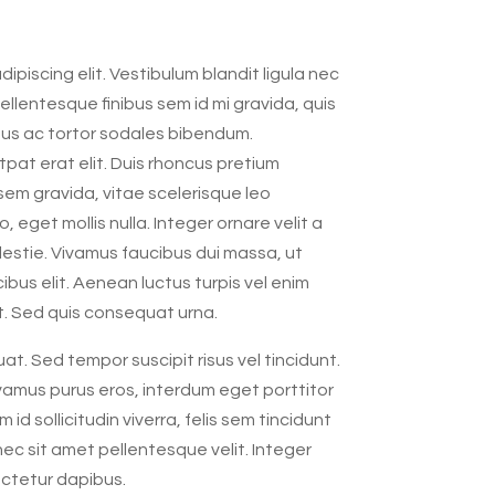
piscing elit. Vestibulum blandit ligula nec
Pellentesque finibus sem id mi gravida, quis
tus ac tortor sodales bibendum.
at erat elit. Duis rhoncus pretium
em gravida, vitae scelerisque leo
get mollis nulla. Integer ornare velit a
estie. Vivamus faucibus dui massa, ut
ibus elit. Aenean luctus turpis vel enim
. Sed quis consequat urna.
t. Sed tempor suscipit risus vel tincidunt.
ivamus purus eros, interdum eget porttitor
id sollicitudin viverra, felis sem tincidunt
nec sit amet pellentesque velit. Integer
ectetur dapibus.