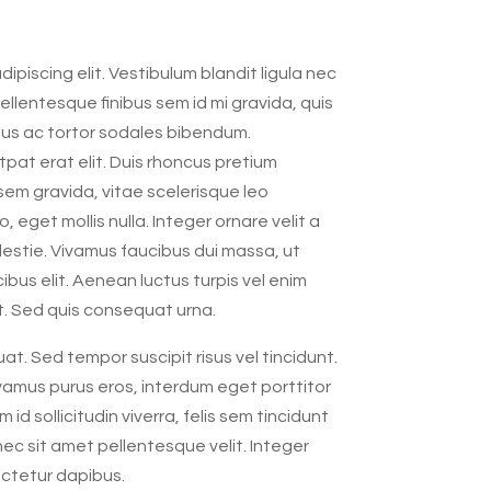
piscing elit. Vestibulum blandit ligula nec
Pellentesque finibus sem id mi gravida, quis
tus ac tortor sodales bibendum.
at erat elit. Duis rhoncus pretium
em gravida, vitae scelerisque leo
get mollis nulla. Integer ornare velit a
estie. Vivamus faucibus dui massa, ut
ibus elit. Aenean luctus turpis vel enim
. Sed quis consequat urna.
t. Sed tempor suscipit risus vel tincidunt.
ivamus purus eros, interdum eget porttitor
id sollicitudin viverra, felis sem tincidunt
nec sit amet pellentesque velit. Integer
ectetur dapibus.